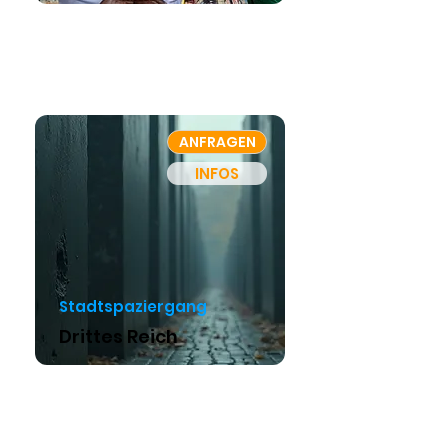
ANFRAGEN
INFOS
Stadtspaziergang
Drittes Reich