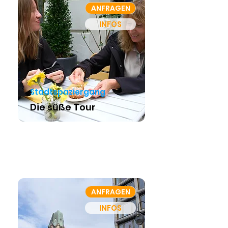
ANFRAGEN
INFOS
Stadtspaziergang
Die süße Tour
ANFRAGEN
INFOS