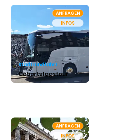
ANFRAGEN
INFOS
Stadtrundfahrt
Geburtstagstour
ANFRAGEN
INFOS