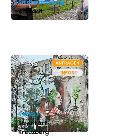
Stadtspaziergang
Altstadt
ANFRAGEN
INFOS
Kieztour
Street Art
Kreuzberg