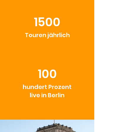
1500
Touren jährlich
100
hundert Prozent
live in Berlin