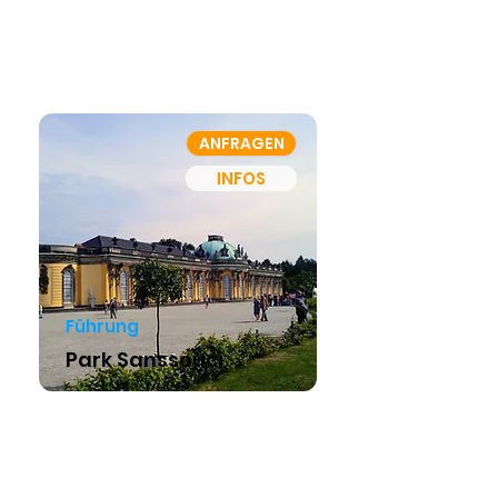
ANFRAGEN
INFOS
Führung
Park Sanssouci