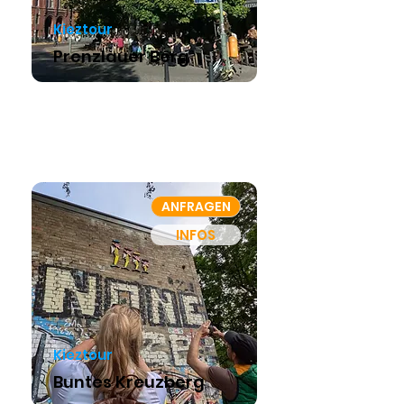
Kieztour
Prenzlauer Berg
ANFRAGEN
INFOS
Kieztour
Buntes Kreuzberg