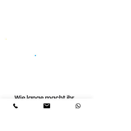
Wie lange macht ihr
diese Tour schon?
Erfahrung:
seit 2022