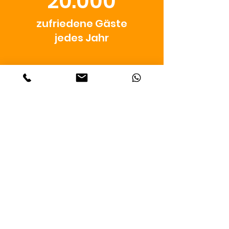
20.000
zufriedene Gäste
jedes Jahr
1500
Touren jährlich
100
hundert Prozent
live in Berlin