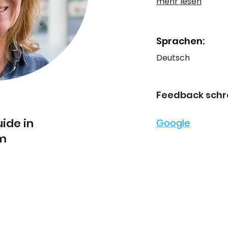
mehr lesen
Sprachen:
Deutsch
Feedback schre
uide in
Google
am