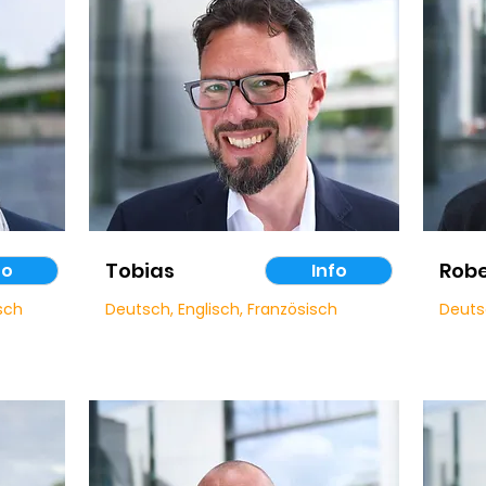
Tobias
Robe
fo
Info
isch
Deutsch, Englisch, Französisch
Deuts