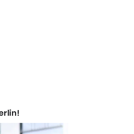
rlin!