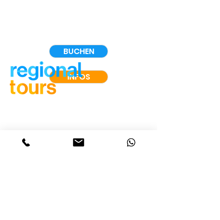
BUCHEN
INFOS
4regional GmbH
WhatsApp:
+49 1638140006
Berlin: +49 30232576910
event @ regionaltours.net